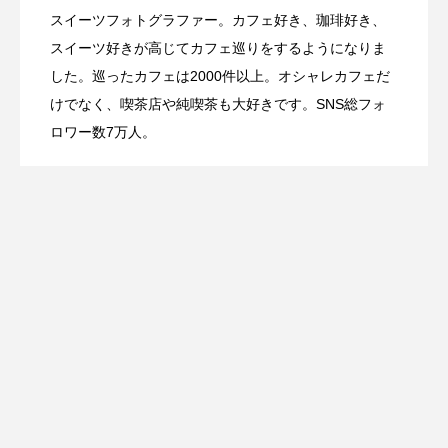
スイーツフォトグラファー。カフェ好き、珈琲好き、
いちごの王様を堪能！ホテルニューオー
2026.03.13
リー＆桜のアフタヌーンティー
スイーツ好きが高じてカフェ巡りをするようになりま
パフェ」
した。巡ったカフェは2000件以上。オシャレカフェだ
けでなく、喫茶店や純喫茶も大好きです。SNS総フォ
タニ幕張の「スーパースイーツビュッフ
ロワー数7万人。
ェ2026」