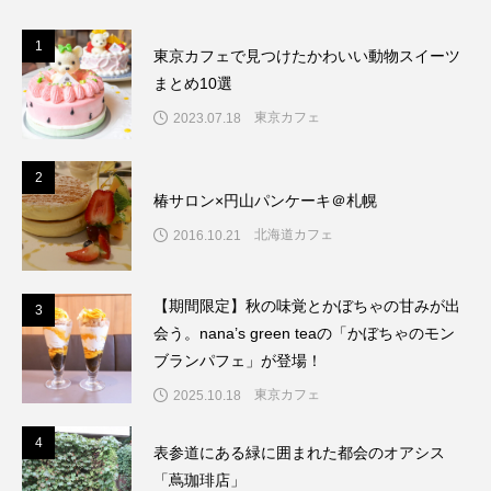
1
1
東京カフェで見つけたかわいい動物スイーツ
まとめ10選
東京カフェ
2023.07.18
2
2
椿サロン×円山パンケーキ＠札幌
北海道カフェ
2016.10.21
【期間限定】秋の味覚とかぼちゃの甘みが出
3
3
会う。nana’s green teaの「かぼちゃのモン
ブランパフェ」が登場！
東京カフェ
2025.10.18
4
4
表参道にある緑に囲まれた都会のオアシス
「蔦珈琲店」