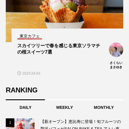
東京カフェ
スカイツリーで春を感じる東京ソラマチ
の桜スイーツ7選
さくらい
まさゆき
2025.04.03
RANKING
DAILY
WEEKLY
MONTHLY
【新オープン】恵比寿に登場！旬フルーツの
1
1
贅沢パフェがSALON BAKE & TEA アトレ恵