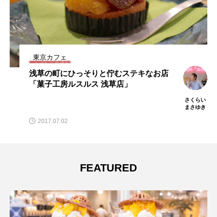
東京カフェ
ロータスバゲット 中目黒ロータス Lotus
baguette＠中目黒
さくらい
まさゆき
2013.10.18
FEATURED