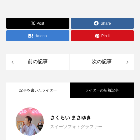
Post
Share
Hatena
Pin it
前の記事
次の記事
記事を書いたライター
ライターの新着記事
横浜ベイシェラトン ホテル＆タワーズの
2026.03.17
さくらい まさゆき
スイーツフォトグラファー
汐留の絶景と春の香りを楽しむストロベ
2026.03.15
博多あまおうを使った贅沢な「あまおう