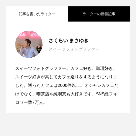
記事を書いたライター
ライターの新着記事
横浜ベイシェラトン ホテル＆タワーズの
2026.03.17
さくらい まさゆき
スイーツフォトグラファー
汐留の絶景と春の香りを楽しむストロベ
2026.03.15
博多あまおうを使った贅沢な「あまおう
スイーツフォトグラファー。カフェ好き、珈琲好き、
いちごの王様を堪能！ホテルニューオー
2026.03.13
リー＆桜のアフタヌーンティー
スイーツ好きが高じてカフェ巡りをするようになりま
パフェ」
した。巡ったカフェは2000件以上。オシャレカフェだ
けでなく、喫茶店や純喫茶も大好きです。SNS総フォ
タニ幕張の「スーパースイーツビュッフ
ロワー数7万人。
ェ2026」