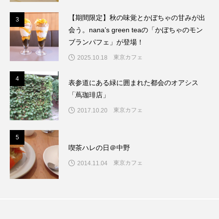
【期間限定】秋の味覚とかぼちゃの甘みが出
3
3
会う。nana’s green teaの「かぼちゃのモン
ブランパフェ」が登場！
東京カフェ
2025.10.18
4
4
表参道にある緑に囲まれた都会のオアシス
「蔦珈琲店」
東京カフェ
2017.10.20
5
5
喫茶ハレの日＠中野
東京カフェ
2014.11.04