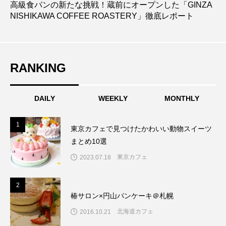
高級食パンの新たな挑戦！蔵前にオープンした「GINZA
NISHIKAWA COFFEE ROASTERY」徹底レポート
RANKING
DAILY
WEEKLY
MONTHLY
1
1
東京カフェで見つけたかわいい動物スイーツ
まとめ10選
東京カフェ
2023.07.18
2
2
椿サロン×円山パンケーキ＠札幌
北海道カフェ
2016.10.21