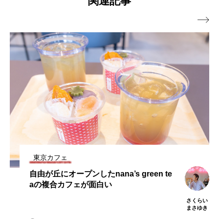
関連記事

東京カフェ
銀座4丁目にある大人カフェ「炭火焙煎珈
琲 凛 本店」
さくらい
まさゆき