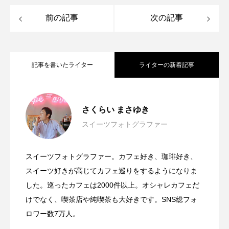
前の記事
次の記事
記事を書いたライター
ライターの新着記事
横浜ベイシェラトン ホテル＆タワーズの
2026.03.17
さくらい まさゆき
スイーツフォトグラファー
汐留の絶景と春の香りを楽しむストロベ
2026.03.15
博多あまおうを使った贅沢な「あまおう
スイーツフォトグラファー。カフェ好き、珈琲好き、
いちごの王様を堪能！ホテルニューオー
2026.03.13
リー＆桜のアフタヌーンティー
スイーツ好きが高じてカフェ巡りをするようになりま
パフェ」
した。巡ったカフェは2000件以上。オシャレカフェだ
けでなく、喫茶店や純喫茶も大好きです。SNS総フォ
タニ幕張の「スーパースイーツビュッフ
ロワー数7万人。