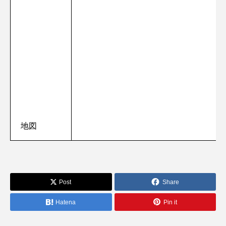
地図
Post
Share
Hatena
Pin it