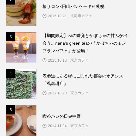
椿サロン×円山パンケーキ＠札幌
北海道カフェ
2016.10.21
【期間限定】秋の味覚とかぼちゃの甘みが出
3
3
会う。nana’s green teaの「かぼちゃのモン
ブランパフェ」が登場！
東京カフェ
2025.10.18
4
4
表参道にある緑に囲まれた都会のオアシス
「蔦珈琲店」
東京カフェ
2017.10.20
5
5
喫茶ハレの日＠中野
東京カフェ
2014.11.04