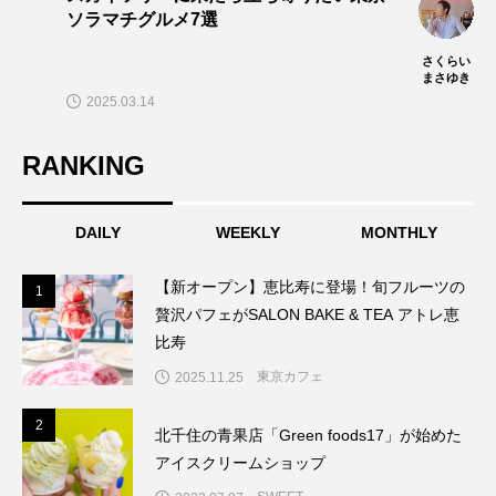
ソラマチグルメ7選
さくらい
まさゆき
2025.03.14
RANKING
DAILY
WEEKLY
MONTHLY
【新オープン】恵比寿に登場！旬フルーツの
1
1
贅沢パフェがSALON BAKE & TEA アトレ恵
比寿
東京カフェ
2025.11.25
2
2
北千住の青果店「Green foods17」が始めた
アイスクリームショップ