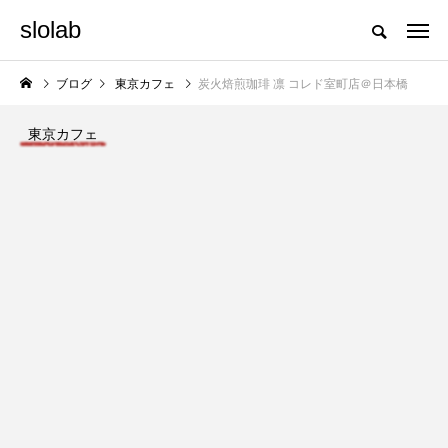
slolab
ブログ
東京カフェ
炭火焙煎珈琲 凛 コレド室町店＠日本橋
東京カフェ