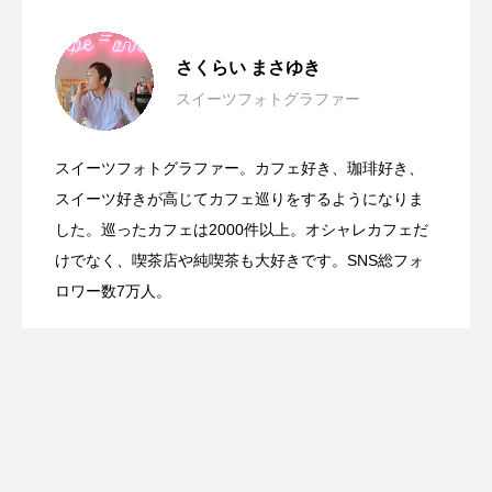
横浜ベイシェラトン ホテル＆タワーズの
2026.03.17
さくらい まさゆき
スイーツフォトグラファー
汐留の絶景と春の香りを楽しむストロベ
2026.03.15
博多あまおうを使った贅沢な「あまおう
スイーツフォトグラファー。カフェ好き、珈琲好き、
いちごの王様を堪能！ホテルニューオー
2026.03.13
リー＆桜のアフタヌーンティー
スイーツ好きが高じてカフェ巡りをするようになりま
パフェ」
した。巡ったカフェは2000件以上。オシャレカフェだ
けでなく、喫茶店や純喫茶も大好きです。SNS総フォ
タニ幕張の「スーパースイーツビュッフ
ロワー数7万人。
ェ2026」