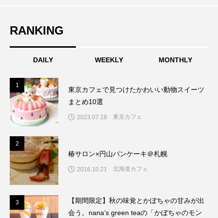
RANKING
DAILY
WEEKLY
MONTHLY
1
1
東京カフェで見つけたかわいい動物スイーツ
まとめ10選
東京カフェ
2023.07.18
2
2
椿サロン×円山パンケーキ＠札幌
北海道カフェ
2016.10.21
【期間限定】秋の味覚とかぼちゃの甘みが出
3
3
会う。nana’s green teaの「かぼちゃのモン