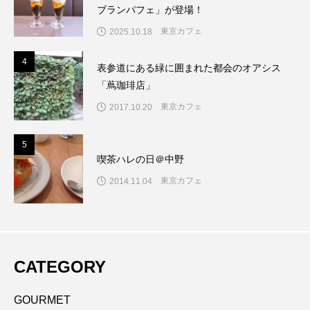
ブランパフェ」が登場！
東京カフェ
2025.10.18
4
4
表参道にある緑に囲まれた都会のオアシス
「蔦珈琲店」
東京カフェ
2017.10.20
5
5
喫茶ハレの日＠中野
東京カフェ
2014.11.04
CATEGORY
GOURMET