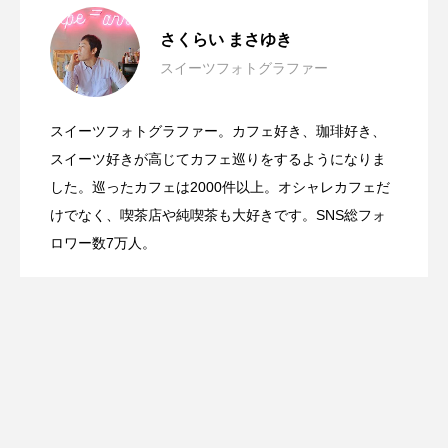
横浜ベイシェラトン ホテル＆タワーズの
2026.03.17
さくらい まさゆき
スイーツフォトグラファー
汐留の絶景と春の香りを楽しむストロベ
2026.03.15
博多あまおうを使った贅沢な「あまおう
スイーツフォトグラファー。カフェ好き、珈琲好き、
いちごの王様を堪能！ホテルニューオー
2026.03.13
リー＆桜のアフタヌーンティー
スイーツ好きが高じてカフェ巡りをするようになりま
パフェ」
した。巡ったカフェは2000件以上。オシャレカフェだ
けでなく、喫茶店や純喫茶も大好きです。SNS総フォ
タニ幕張の「スーパースイーツビュッフ
ロワー数7万人。
ェ2026」