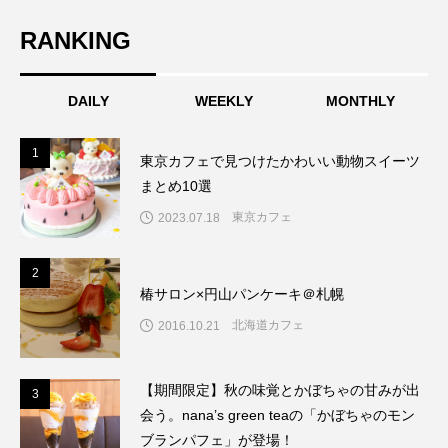
RANKING
DAILY
WEEKLY
MONTHLY
1
1
東京カフェで見つけたかわいい動物スイーツ
まとめ10選
東京カフェ
2023.07.18
2
2
椿サロン×円山パンケーキ＠札幌
北海道カフェ
2016.10.21
【期間限定】秋の味覚とかぼちゃの甘みが出
3
3
会う。nana’s green teaの「かぼちゃのモン
ブランパフェ」が登場！