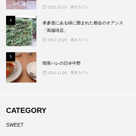
東京カフェ
2025.10.18
4
4
表参道にある緑に囲まれた都会のオアシス
「蔦珈琲店」
東京カフェ
2017.10.20
5
5
喫茶ハレの日＠中野
東京カフェ
2014.11.04
CATEGORY
SWEET