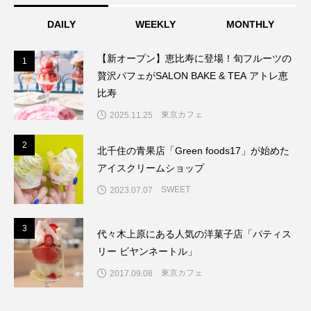
DAILY
WEEKLY
MONTHLY
【新オープン】恵比寿に登場！旬フルーツの
1
1
贅沢パフェがSALON BAKE & TEA アトレ恵
比寿
東京カフェ
2025.11.25
2
2
北千住の青果店「Green foods17」が始めた
アイスクリームショップ
SWEET
2023.07.07
3
3
代々木上原にある人気の洋菓子店「パティス
リー ビヤンネートル」
東京カフェ
2017.09.08