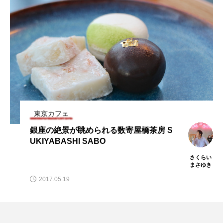
東京カフェ
神保町の喫茶店の代名詞ともいえる老舗
人気店「さぼうる2」
さくらい
まさゆき
2015.11.15